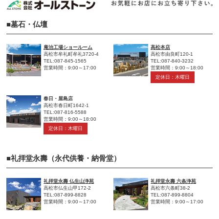
■墓石・仏壇
庵治工場ショールーム
高松本店
高松市牟礼町牟礼3720-4
高松市由良町120-1
TEL:087-845-1565
TEL:087-840-3232
営業時間：9:00～17:00
営業時間：9:00～18:00
定休日：木曜日
春日・屋島店
高松市春日町1642-1
TEL:087-816-5588
営業時間：9:00～18:00
定休日：木曜日
■礼拝堂永壽（永代供養・納骨堂）
礼拝堂永壽 仏生山浄苑
礼拝堂永壽 六条浄苑
高松市仏生山甲172-2
高松市六条町38-2
TEL:087-899-8828
TEL:087-899-8804
営業時間：9:00～17:00
営業時間：9:00～17:00