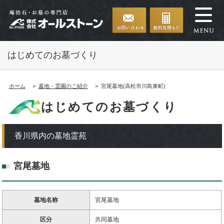
はじめてのお墓づくり
ホーム
墓地・霊園のご紹介
宮尾墓地(高松市川島東町)
はじめてのお墓づくり
香川県内の墓地霊苑
宮尾墓地
墓地名称
宮尾墓地
区分
共同墓地