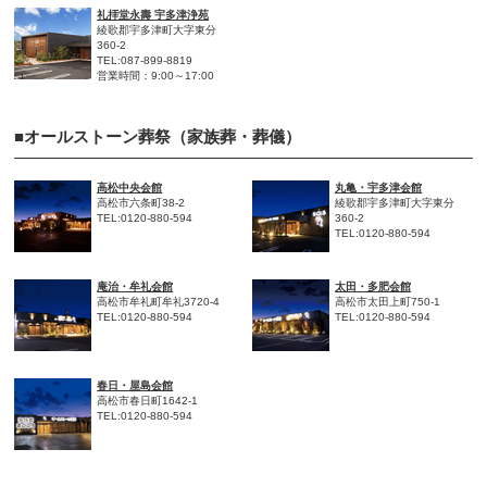
礼拝堂永壽 宇多津浄苑
綾歌郡宇多津町大字東分
360-2
TEL:087-899-8819
営業時間：9:00～17:00
■オールストーン葬祭（家族葬・葬儀）
高松中央会館
丸亀・宇多津会館
高松市六条町38-2
綾歌郡宇多津町大字東分
TEL:0120-880-594
360-2
TEL:0120-880-594
庵治・牟礼会館
太田・多肥会館
高松市牟礼町牟礼3720-4
高松市太田上町750-1
TEL:0120-880-594
TEL:0120-880-594
春日・屋島会館
高松市春日町1642-1
TEL:0120-880-594