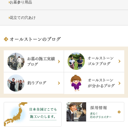
お墓参り用品
花立ての穴あけ