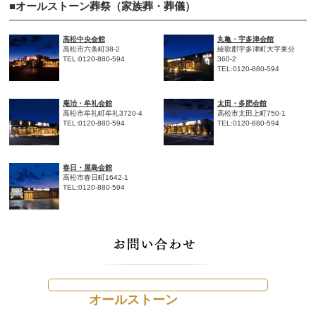
■オールストーン葬祭（家族葬・葬儀）
高松中央会館
丸亀・宇多津会館
高松市六条町38-2
綾歌郡宇多津町大字東分
TEL:0120-880-594
360-2
TEL:0120-880-594
庵治・牟礼会館
太田・多肥会館
高松市牟礼町牟礼3720-4
高松市太田上町750-1
TEL:0120-880-594
TEL:0120-880-594
春日・屋島会館
高松市春日町1642-1
TEL:0120-880-594
オールストーン