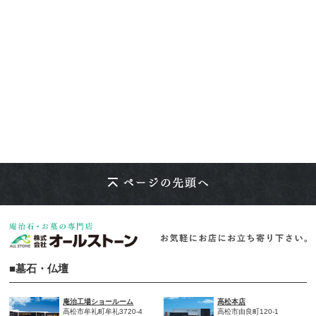
■墓石・仏壇
庵治工場ショールーム
高松本店
高松市牟礼町牟礼3720-4
高松市由良町120-1