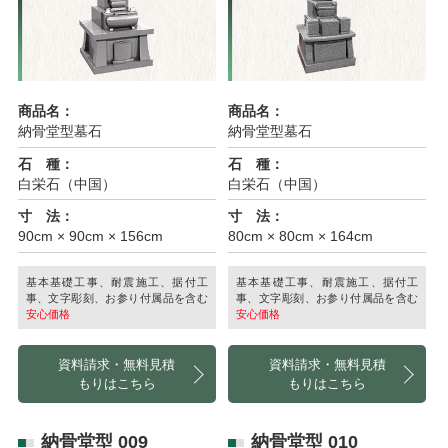
商品名：
商品名：
納骨堂型墓石
納骨堂型墓石
石 種：
石 種：
白栄石（中国）
白栄石（中国）
寸 法：
寸 法：
90cm × 90cm × 156cm
80cm × 80cm × 164cm
基本基礎工事、耐震施工、据付工
基本基礎工事、耐震施工、据付工
事、文字彫刻、お参り付属品を含む
事、文字彫刻、お参り付属品を含む
安心価格
安心価格
資料請求・無料見積
資料請求・無料見積
もりはこちら
もりはこちら
納骨堂型 009
納骨堂型 010