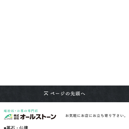
■墓石・仏壇