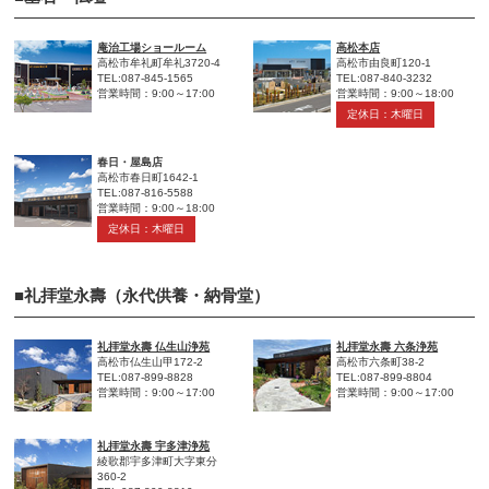
庵治工場ショールーム
高松本店
高松市牟礼町牟礼3720-4
高松市由良町120-1
TEL:087-845-1565
TEL:087-840-3232
営業時間：9:00～17:00
営業時間：9:00～18:00
定休日：木曜日
春日・屋島店
高松市春日町1642-1
TEL:087-816-5588
営業時間：9:00～18:00
定休日：木曜日
■礼拝堂永壽（永代供養・納骨堂）
礼拝堂永壽 仏生山浄苑
礼拝堂永壽 六条浄苑
高松市仏生山甲172-2
高松市六条町38-2
TEL:087-899-8828
TEL:087-899-8804
営業時間：9:00～17:00
営業時間：9:00～17:00
礼拝堂永壽 宇多津浄苑
綾歌郡宇多津町大字東分
360-2