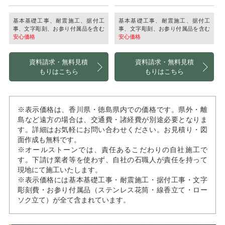
基本基礎工事、耐震施工、据付工
基本基礎工事、耐震施工、据付工
事、文字彫刻、お参り付属品を含む
事、文字彫刻、お参り付属品を含む
安心価格
安心価格
資料請求・無料見積
資料請求・無料見積
もりはこちら
もりはこちら
※表示価格は、香川県・徳島県内での価格です。県外・離
島など遠方の場合は、交通費・諸経費が別途必要となりま
す。詳細はお気軽にお問い合わせください。お見積り・図
面作成も無料です。
※オールストーンでは、責任あるこだわりの自社施工で
す。下請け業者等を使わず、自社の石職人が責任を持って
現地にて施工いたします。
※表示価格には基本基礎工事・耐震施工・据付工事・文字
彫刻費・お参り付属品（ステンレス花筒・線香立て・ロー
ソク立て）が全て含まれています。