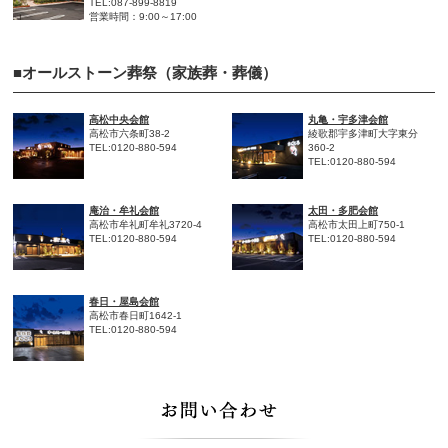
TEL:087-899-8819
営業時間：9:00～17:00
■オールストーン葬祭（家族葬・葬儀）
高松中央会館
丸亀・宇多津会館
高松市六条町38-2
綾歌郡宇多津町大字東分
TEL:0120-880-594
360-2
TEL:0120-880-594
庵治・牟礼会館
太田・多肥会館
高松市牟礼町牟礼3720-4
高松市太田上町750-1
TEL:0120-880-594
TEL:0120-880-594
春日・屋島会館
高松市春日町1642-1
TEL:0120-880-594